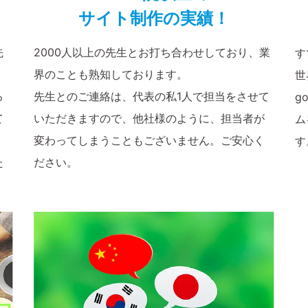
サイト制作の実績！
先
2000人以上の先生とお打ち合わせしており、業
す
界のことも熟知しております。
世
る
先生とのご連絡は、代表の私1人で担当をさせて
g
て
いただきますので、他社様のように、担当者が
ム
変わってしまうこともございません。ご安心く
す
た
ださい。