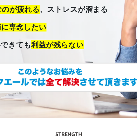
むのが疲れる
、
ストレスが溜まる
術に専念したい
客できても
利益が残らない
STRENGTH