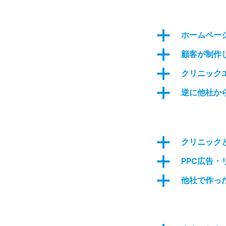
a
ホームペー
a
顧客が制作
a
クリニック
a
逆に他社か
a
クリニック
a
PPC広告
a
他社で作っ