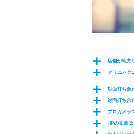
a
店舗が地方
a
クリニック
a
対面打ち合
a
対面打ち合
a
プロカメラ
a
HPの文章