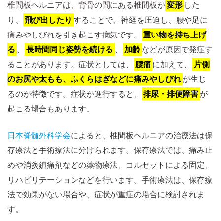
椎間板ヘルニアは、背骨の間にある椎間板が
変形
した
り、
飛び出したり
することで、神経を圧迫し、腰や足に
痛みやしびれを引き起こす病気です。
重い物を持ち上げ
る
、
長時間同じ姿勢を続ける
、
加齢
などが原因で発症す
ることがあります。症状としては、
腰痛
に加えて、
片側
のお尻や太もも、ふくらはぎなどに痛みやしびれ
が生じ
るのが特徴です。症状が進行すると、
排尿・排便障害
が
起こる場合もあります。
日本脊髄外科学会
によると、椎間板ヘルニアの治療法は保
存療法と手術療法に分けられます。保存療法では、痛み止
めや消炎鎮痛剤などの薬物療法、コルセットによる固定、
リハビリテーションなどを行います。手術療法は、保存療
法で効果がない場合や、症状が重症の場合に検討されま
す。