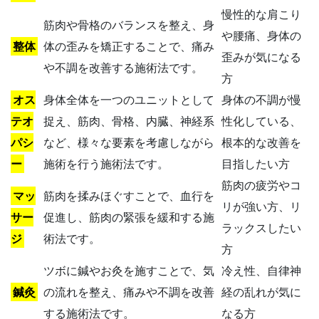
慢性的な肩こり
筋肉や骨格のバランスを整え、身
や腰痛、身体の
整体
体の歪みを矯正することで、痛み
歪みが気になる
や不調を改善する施術法です。
方
オス
身体全体を一つのユニットとして
身体の不調が慢
テオ
捉え、筋肉、骨格、内臓、神経系
性化している、
パシ
など、様々な要素を考慮しながら
根本的な改善を
ー
施術を行う施術法です。
目指したい方
筋肉の疲労やコ
マッ
筋肉を揉みほぐすことで、血行を
リが強い方、リ
サー
促進し、筋肉の緊張を緩和する施
ラックスしたい
ジ
術法です。
方
ツボに鍼やお灸を施すことで、気
冷え性、自律神
鍼灸
の流れを整え、痛みや不調を改善
経の乱れが気に
する施術法です。
なる方