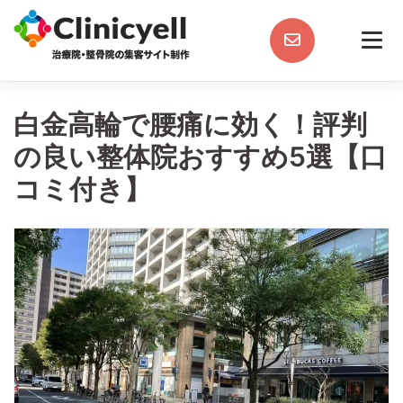
Skip
to
content
白金高輪で腰痛に効く！評判
の良い整体院おすすめ5選【口
コミ付き】