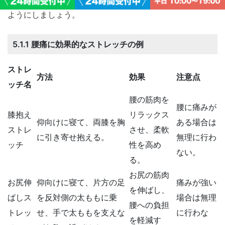
ようにしましょう。
5.1.1 腰痛に効果的なストレッチの例
ストレ
方法
効果
注意点
ッチ名
腰の筋肉を
腰に痛みが
膝抱え
リラックス
仰向けに寝て、両膝を胸
ある場合は
ストレ
させ、柔軟
に引き寄せ抱える。
無理に行わ
ッチ
性を高め
ない。
る。
お尻の筋肉
お尻伸
仰向けに寝て、片方の足
痛みが強い
を伸ばし、
ばしス
を反対側の太ももに乗
場合は無理
腰への負担
トレッ
せ、手で太ももを支えな
に行わな
を軽減す