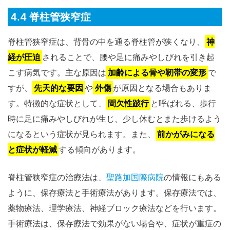
4.4 脊柱管狭窄症
脊柱管狭窄症は、背骨の中を通る脊柱管が狭くなり、
神
経が圧迫
されることで、腰や足に痛みやしびれを引き起
こす病気です。主な原因は
加齢による骨や靭帯の変形
で
すが、
先天的な要因
や
外傷
が原因となる場合もありま
す。特徴的な症状として、
間欠性跛行
と呼ばれる、歩行
時に足に痛みやしびれが生じ、少し休むとまた歩けるよう
になるという症状が見られます。また、
前かがみになる
と症状が軽減
する傾向があります。
脊柱管狭窄症の治療法は、
聖路加国際病院
の情報にもある
ように、保存療法と手術療法があります。保存療法では、
薬物療法、理学療法、神経ブロック療法などを行います。
手術療法は、保存療法で効果がない場合や、症状が重症の