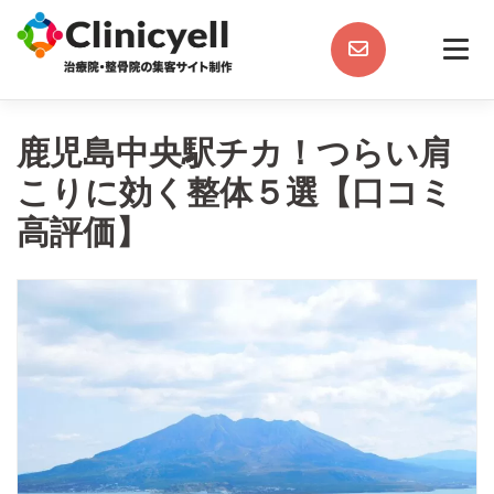
Skip
to
content
鹿児島中央駅チカ！つらい肩
こりに効く整体５選【口コミ
高評価】