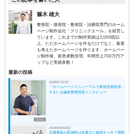
篠木 雄大
整骨院・接骨院・整体院・治療院専門のホーム
ページ制作会社「クリニックエール」を経営し
ています。これまでの制作実績は2,000院以
上。ただホームページを作るだけでなく、集客
も考えたホームページを作ります。ホームペー
ジ制作後、新患者数倍増、年間売上700万円ア
ップなど実績多数！
最新の投稿
2026年7月1日
「ホームページリニューアルで新規患者急増」
すまいる鍼灸整骨院様インタビュー
コラム
2026年6月30日
交通事故の慰謝料は弁護士に相談すべき？増額