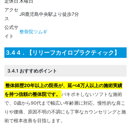
定休日
木曜日
アクセ
JR鹿児島中央駅より徒歩7分
ス
公式サ
整骨院ツムギ
イト
3.4 4．【リリーフカイロプラクティック】
3.4.1 おすすめポイント
整体師歴20年以上の院長が、延べ4万人以上の施術実績
を持つ信頼の整体院です。
バキボキしないソフトな施術
で、0歳から90代まで幅広い年齢層に対応。​慢性的な肩こ
りや腰痛、原因不明の不調にも丁寧なカウンセリングと施
術で根本改善を目指します。​