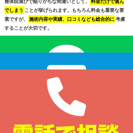
整体院選びで陥りがちな間違いとして、
料金だけで選ん
でしまう
ことが挙げられます。もちろん料金も重要な要
素ですが、
施術内容や実績、口コミなども総合的に
考慮
することが大切です。
5.2.1 価格だけで判断しない
安価な整体院に惹かれる気持ちも分かりますが、価格だけ
で判断すると、適切な施術を受けられない可能性がありま
す。
施術内容や技術、経験などを比較検討
し、ご自身の
症状に合った整体院を選びましょう。
5.2.2 口コミを鵜呑みにしない
口コミは参考になりますが、
すべての口コミが正しいと
は限りません
。
複数の口コミサイトを確認
したり、
実際