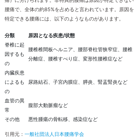
痛）に分けられます。非特異的腰痛は原因が特定できない
腰痛で、全体の約85%を占めると言われています。原因を
特定できる腰痛には、以下のようなものがあります。
分類
原因となる疾患/状態
脊椎に起
腰椎椎間板ヘルニア、腰部脊柱管狭窄症、腰椎
因するも
分離症、腰椎すべり症、変形性腰椎症など
の
内臓疾患
によるも
尿路結石、子宮内膜症、膵炎、腎盂腎炎など
の
血管の異
腹部大動脈瘤など
常
その他
悪性腫瘍の骨転移、感染症など
引用元：
一般社団法人日本腰痛学会