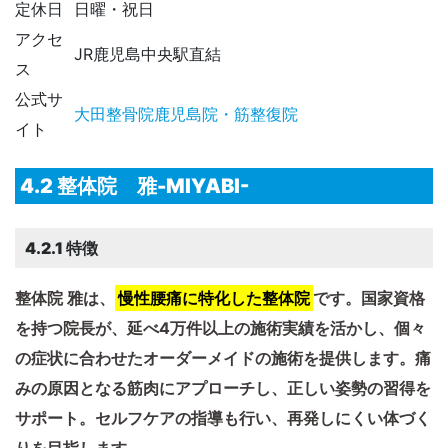
定休日
日曜・祝日
アクセ
JR鹿児島中央駅直結
ス
公式サ
大田整骨院鹿児島院・筋整復院
イト
4.2 整体院 雅-MIYABI-
4.2.1 特徴
整体院 雅は、
慢性腰痛に特化した整体院
です。​国家資格
を持つ院長が、延べ4万件以上の施術実績を活かし、個々
の症状に合わせたオーダーメイドの施術を提供します。​痛
みの原因となる筋肉にアプローチし、正しい姿勢の習得を
サポート。​セルフケアの指導も行い、再発しにくい体づく