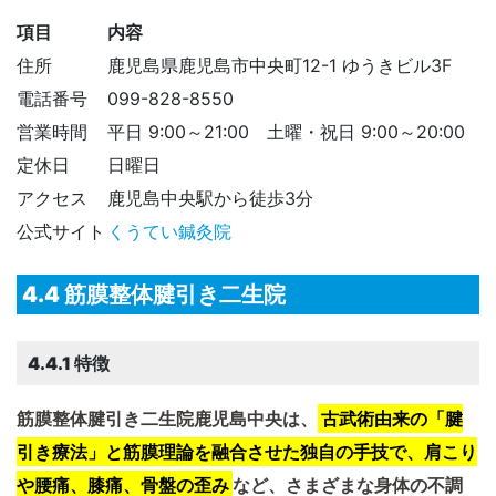
項目
内容
住所
鹿児島県鹿児島市中央町12-1 ゆうきビル3F​
電話番号
099-828-8550​
営業時間
平日 9:00～21:00 土曜・祝日 9:00～20:00
定休日
日曜日
アクセス
鹿児島中央駅から徒歩3分
公式サイト
くうてい鍼灸院
4.4 筋膜整体腱引き二生院
4.4.1 特徴
筋膜整体腱引き二生院鹿児島中央は、
古武術由来の「腱
引き療法」と筋膜理論を融合させた独自の手技で、肩こり
や腰痛、膝痛、骨盤の歪み
など、さまざまな身体の不調