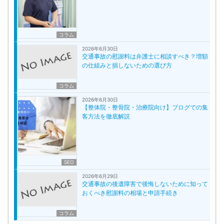
コラム
2026年6月30日
交通事故の慰謝料は弁護士に相談すべき？増額
の仕組みと損しないための選び方
コラム
2026年6月30日
【整体院・整骨院・治療院向け】ブログでの集
客方法を徹底解説
SEO
2026年6月29日
交通事故の後遺障害で後悔しないために知って
おくべき慰謝料の相場と申請手続き
コラム