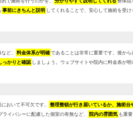
目的で施術を行うのかを、
分かりやすく説明してくれる
整体院
も
事前にきちんと説明
してくれることで、安心して施術を受け
無など、
料金体系が明確
であることは非常に重要です。後から
しっかりと確認
しましょう。ウェブサイトや院内に料金表が明
面において不可欠です。
整理整頓が行き届いているか、施術台
プライバシーに配慮した個室の有無など、
院内の雰囲気
も重要