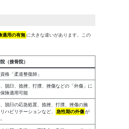
険適用の有無
に大きな違いがあります。この
骨院（接骨院）
家資格「柔道整復師」
折、脱臼、捻挫、打撲、挫傷などの「外傷」に
り保険適用可能
折、脱臼の応急処置、捻挫、打撲、挫傷の施
、リハビリテーションなど、
急性期の外傷
が
心。