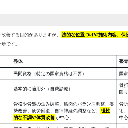
。
を改善する目的がありますが、
法的な位置づけや施術内容、保
一歩です。
整体
整
民間資格（特定の国家資格は不要）
国
骨
基本的に適用外（自費診療）
限
骨格や骨盤の歪み調整、筋肉のバランス調整、姿
骨
勢改善、疲労回復、自律神経の調整など、
慢性
術
的な不調や体質改善
が中心。
中