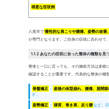
得意な症状例
八尾市で
慢性的な肩こりや腰痛、姿勢の改善
が専門となります。ご自身の症状に合わせて
1.1.2 あなたの症状に合った整体の種類を見
整体と一口に言っても、その施術方法は多岐
確認することが重要です。代表的な整体の種
骨盤矯正
：
産後の体型崩れ、腰痛、股関節
す。
姿勢矯正
：
猫背、巻き肩、反り腰
など、日