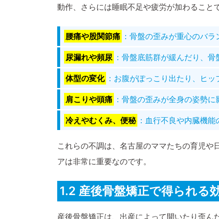
動作、さらには睡眠不足や疲労が加わること
腰痛や股関節痛
：骨盤の歪みが重心のバラ
尿漏れや頻尿
：骨盤底筋群が緩んだり、骨
体型の変化
：お腹がぽっこり出たり、ヒッ
肩こりや頭痛
：骨盤の歪みが全身の姿勢に
冷えやむくみ、便秘
：血行不良や内臓機能
これらの不調は、名古屋のママたちの育児や
アは非常に重要なのです。
1.2 産後骨盤矯正で得られる
産後骨盤矯正は、出産によって開いたり歪ん