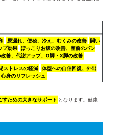
和
尿漏れ、便秘、冷え、むくみの改善
開い
ップ効果
ぽっこりお腹の改善、産前のパン
の改善、代謝アップ、O脚・X脚の改善
児ストレスの軽減
体型への自信回復、外出
、心身のリフレッシュ
ごすための大きなサポート
となります。健康