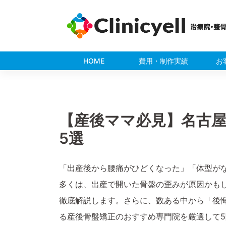
Skip
to
content
HOME
費用・制作実績
お
【産後ママ必見】名古
5選
「出産後から腰痛がひどくなった」「体型が
多くは、出産で開いた骨盤の歪みが原因かも
徹底解説します。さらに、数ある中から「後
る産後骨盤矯正のおすすめ専門院を厳選して