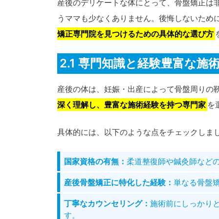
産後のデリケートな体にとって、骨盤矯正は
うママも少なくありません。後悔しないため
矯正専門院を見つけるための具体的な選び方
2.1 専門知識と経験豊富な施
産後の体は、妊娠・出産によって骨盤周りの
深く理解し、豊富な施術経験を持つ専門家
を
具体的には、以下のような点をチェックしま
国家資格の有無：
柔道整復師や鍼灸師など
産後骨盤矯正に特化した経験：
単なる骨盤
丁寧なカウンセリング：
施術前にしっかり
す。