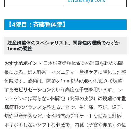
utsunomiya.com/
【4院目：斉藤整体院】
妊産婦整体のスペシャリスト。関節包内運動でわずか
1mmの調整
おすすめポイント
日本妊産婦整体協会の理事を務める院
長による、婦人科系・マタニティ・産後ケアに特化した整
体院です。施術は、関節を1mm以内の微小な動きで調整
する
モビリゼーション
という高度な手技を用います。 レ
ントゲンには写らない関節包（関節の皮膜）の硬縮や
骨盤
底筋群
のバランスを整えることで、生理痛、不妊、逆子、
切迫早産予防など、女性特有のデリケートな悩みに対応。
ボキボキしないソフトな刺激で、内臓（子宮や卵巣）の位