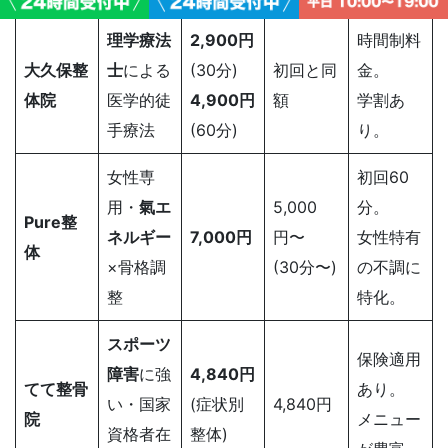
理学療法
2,900円
時間制料
大久保整
士
による
(30分)
初回と同
金。
体院
医学的徒
4,900円
額
学割あ
手療法
(60分)
り。
女性専
初回60
用・
氣エ
5,000
分。
Pure整
ネルギー
7,000円
円〜
女性特有
体
×骨格調
(30分〜)
の不調に
整
特化。
スポーツ
保険適用
障害
に強
4,840円
てて整骨
あり。
い・国家
(症状別
4,840円
院
メニュー
資格者在
整体)