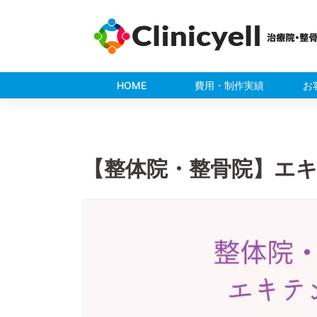
Skip
to
content
HOME
費用・制作実績
お
【整体院・整骨院】エ