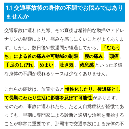
1.1 交通事故後の身体の不調でお悩みではあり
ませんか
交通事故に遭われた際、その直後は精神的な動揺やアドレ
ナリンの影響により、痛みを感じにくいことがよくありま
す。しかし、数日後や数週間が経過してから、
「むちう
ち」による首の痛みや可動域の制限
、
腰の痛み
、
頭痛
、
手足のしびれ
、
めまい
、
吐き気
、
倦怠感
といった多様
な身体の不調が現れるケースは少なくありません。
これらの症状は、放置すると
慢性化したり、後遺症とし
て長期にわたり生活に影響を及ぼす可能性
があります。
そのため、事故に遭われたら、たとえ自覚症状が軽微であ
っても、早期に専門家による診断と適切な治療を開始する
ことが非常に重要です。那覇市で交通事故による身体の不