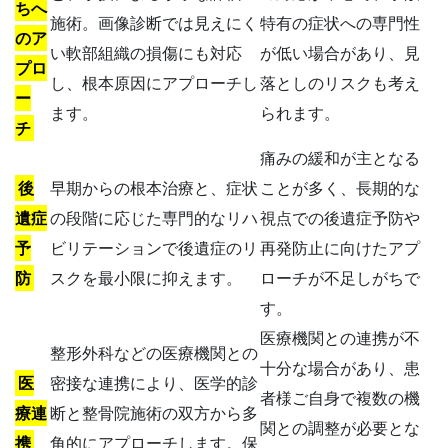
ちへ
施術。画像診断では見えにく
特有の症状への専門性
のア
い軟部組織の損傷にも対応
が低い場合があり、見
プロ
し、根本原因にアプローチし
落としのリスクも考え
ー
ます。
られます。
チ
痛みの緩和が主となる
後
早期からの根本治療と、症状
ことが多く、長期的な
遺症
の段階に応じた専門的なリハ
視点での後遺症予防や
予
ビリテーションで後遺症のリ
再発防止に向けたアプ
防
スクを最小限に抑えます。
ローチが不足しがちで
す。
医療機関との連携が不
整形外科などの医療機関との
十分な場合があり、患
医
密接な連携により、医学的診
者様ご自身で複数の機
療連
断と整骨院施術の双方から多
関との調整が必要とな
携
角的にアプローチします。保