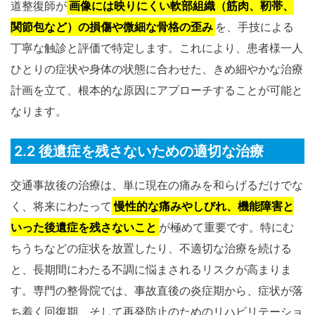
道整復師が
画像には映りにくい軟部組織（筋肉、靭帯、
関節包など）の損傷や微細な骨格の歪み
を、手技による
丁寧な触診と評価で特定します。これにより、患者様一人
ひとりの症状や身体の状態に合わせた、きめ細やかな治療
計画を立て、根本的な原因にアプローチすることが可能と
なります。
2.2 後遺症を残さないための適切な治療
交通事故後の治療は、単に現在の痛みを和らげるだけでな
く、将来にわたって
慢性的な痛みやしびれ、機能障害と
いった後遺症を残さないこと
が極めて重要です。特にむ
ちうちなどの症状を放置したり、不適切な治療を続ける
と、長期間にわたる不調に悩まされるリスクが高まりま
す。専門の整骨院では、事故直後の炎症期から、症状が落
ち着く回復期、そして再発防止のためのリハビリテーショ