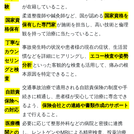
験
が在籍していること。
柔道整復師や鍼灸師など、国が認める
国家資格を
国家資
保有した専門家
が施術を担当し、高い技術と倫理
格保有
観を持って治療に当たっていること。
丁寧な
事故発生時の状況や患者様の現在の症状、生活習
カウン
慣などを詳細にヒアリングし、
エコー検査や姿勢
セリン
分析
といった客観的な検査も活用して、痛みの根
グと検
本原因を特定できること。
査
交通事故治療で適用される自賠責保険の制度や手
自賠責
続きに精通し、患者様が安心して治療に専念でき
保険へ
るよう、
保険会社との連絡や書類作成のサポート
の対応
まで行えること。
医療機
必要に応じて整形外科などの病院と密接に連携
関との
し、レントゲンやMRIによる精密検査、投薬治療