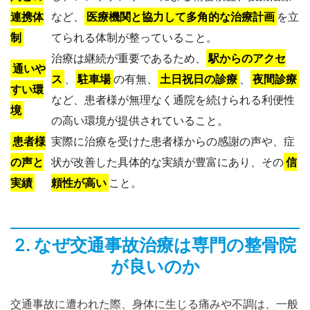
連携体
など、
医療機関と協力して多角的な治療計画
を立
制
てられる体制が整っていること。
治療は継続が重要であるため、
駅からのアクセ
通いや
ス
、
駐車場
の有無、
土日祝日の診療
、
夜間診療
すい環
など、患者様が無理なく通院を続けられる利便性
境
の高い環境が提供されていること。
患者様
実際に治療を受けた患者様からの感謝の声や、症
の声と
状が改善した具体的な実績が豊富にあり、その
信
実績
頼性が高い
こと。
2. なぜ交通事故治療は専門の整骨院
が良いのか
交通事故に遭われた際、身体に生じる痛みや不調は、一般