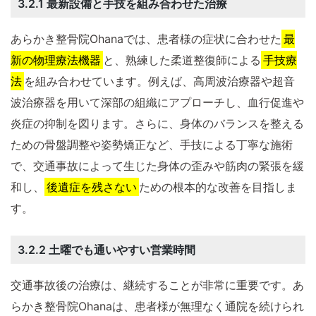
3.2.1 最新設備と手技を組み合わせた治療
あらかき整骨院Ohanaでは、患者様の症状に合わせた
最
新の物理療法機器
と、熟練した柔道整復師による
手技療
法
を組み合わせています。例えば、高周波治療器や超音
波治療器を用いて深部の組織にアプローチし、血行促進や
炎症の抑制を図ります。さらに、身体のバランスを整える
ための骨盤調整や姿勢矯正など、手技による丁寧な施術
で、交通事故によって生じた身体の歪みや筋肉の緊張を緩
和し、
後遺症を残さない
ための根本的な改善を目指しま
す。
3.2.2 土曜でも通いやすい営業時間
交通事故後の治療は、継続することが非常に重要です。あ
らかき整骨院Ohanaは、患者様が無理なく通院を続けられ