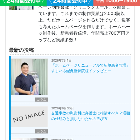
整骨院・接骨院・整体院・治療院専門のホーム
ページ制作会社「クリニックエール」を経営し
ています。これまでの制作実績は2,000院以
上。ただホームページを作るだけでなく、集客
も考えたホームページを作ります。ホームペー
ジ制作後、新患者数倍増、年間売上700万円ア
ップなど実績多数！
最新の投稿
2026年7月1日
「ホームページリニューアルで新規患者急増」
すまいる鍼灸整骨院様インタビュー
コラム
2026年6月30日
交通事故の慰謝料は弁護士に相談すべき？増額
の仕組みと損しないための選び方
コラム