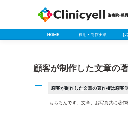
Skip
to
content
HOME
費用・制作実績
お
顧客が制作した文章の
A
顧客が制作した文章の著作権は顧客
もちろんです。文章、お写真共に著作