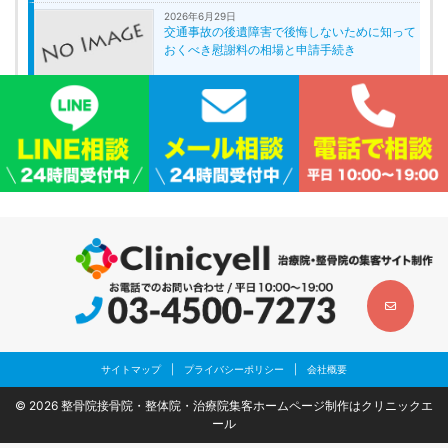
2026年6月29日
交通事故の後遺障害で後悔しないために知って
おくべき慰謝料の相場と申請手続き
コラム
サイトマップ
|
プライバシーポリシー
|
会社概要
© 2026
整骨院接骨院・整体院・治療院集客ホームページ制作はクリニックエ
ール