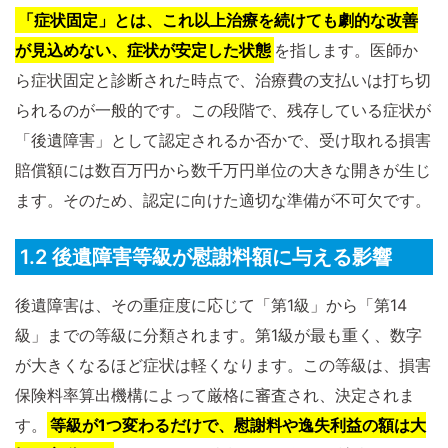
「症状固定」とは、これ以上治療を続けても劇的な改善
が見込めない、症状が安定した状態
を指します。医師か
ら症状固定と診断された時点で、治療費の支払いは打ち切
られるのが一般的です。この段階で、残存している症状が
「後遺障害」として認定されるか否かで、受け取れる損害
賠償額には数百万円から数千万円単位の大きな開きが生じ
ます。そのため、認定に向けた適切な準備が不可欠です。
1.2 後遺障害等級が慰謝料額に与える影響
後遺障害は、その重症度に応じて「第1級」から「第14
級」までの等級に分類されます。第1級が最も重く、数字
が大きくなるほど症状は軽くなります。この等級は、損害
保険料率算出機構によって厳格に審査され、決定されま
す。
等級が1つ変わるだけで、慰謝料や逸失利益の額は大