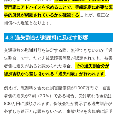
専門家にアドバイスを求めることで、等級認定に必要な医
学的所見が網羅されているかを確認する
ことが、適正な
補償への近道となります。
4.3 過失割合が慰謝料に及ぼす影響
交通事故の慰謝料額を決定する際、無視できないのが「過
失割合」です。たとえ後遺障害等級が認定されても、被害
者側に過失があると認められた場合、
その過失割合分が
総損害額から差し引かれる「過失相殺」が行われます
。
例えば、慰謝料を含めた損害賠償額が1,000万円で、被害
者側の過失が2割（20％）である場合、受け取れる金額は
800万円に減額されます。保険会社が提示する過失割合が
必ずしも適正とは限らないため、事故状況を客観的に証明