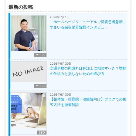
最新の投稿
2026年7月1日
「ホームページリニューアルで新規患者急増」
すまいる鍼灸整骨院様インタビュー
コラム
2026年6月30日
交通事故の慰謝料は弁護士に相談すべき？増額
の仕組みと損しないための選び方
コラム
2026年6月30日
【整体院・整骨院・治療院向け】ブログでの集
客方法を徹底解説
SEO