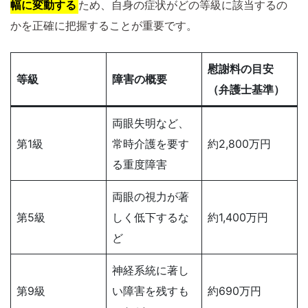
幅に変動する
ため、自身の症状がどの等級に該当するの
かを正確に把握することが重要です。
慰謝料の目安
等級
障害の概要
（弁護士基準）
両眼失明など、
第1級
常時介護を要す
約2,800万円
る重度障害
両眼の視力が著
第5級
しく低下するな
約1,400万円
ど
神経系統に著し
第9級
い障害を残すも
約690万円