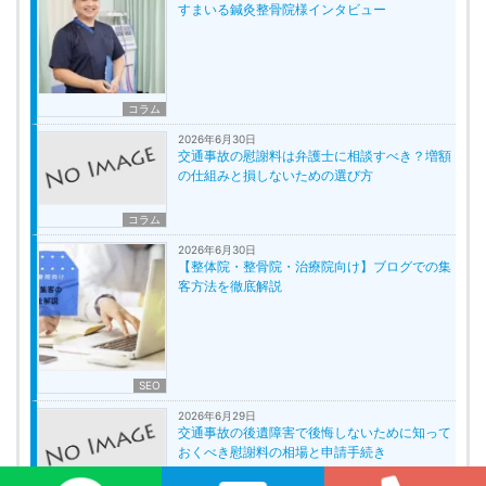
すまいる鍼灸整骨院様インタビュー
コラム
2026年6月30日
交通事故の慰謝料は弁護士に相談すべき？増額
の仕組みと損しないための選び方
コラム
2026年6月30日
【整体院・整骨院・治療院向け】ブログでの集
客方法を徹底解説
SEO
2026年6月29日
交通事故の後遺障害で後悔しないために知って
おくべき慰謝料の相場と申請手続き