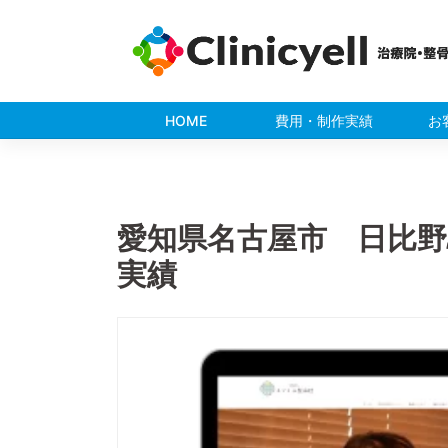
Skip
to
content
HOME
費用・制作実績
お
愛知県名古屋市 日比
実績