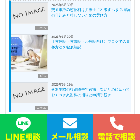
2026年6月30日
交通事故の慰謝料は弁護士に相談すべき？増額
の仕組みと損しないための選び方
コラム
2026年6月30日
【整体院・整骨院・治療院向け】ブログでの集
客方法を徹底解説
SEO
2026年6月29日
交通事故の後遺障害で後悔しないために知って
おくべき慰謝料の相場と申請手続き
コラム