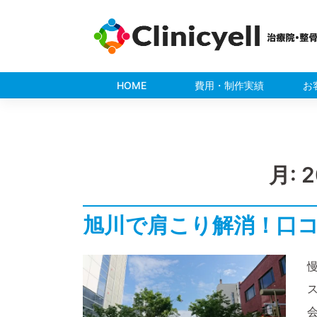
Skip
to
content
HOME
費用・制作実績
お
月:
旭川で肩こり解消！口