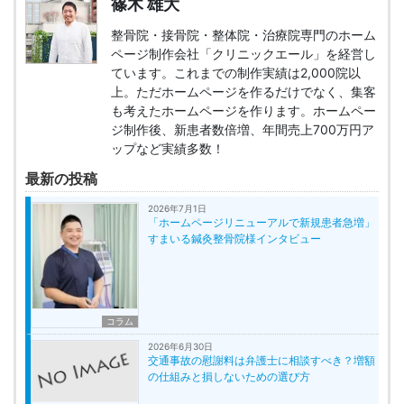
篠木 雄大
整骨院・接骨院・整体院・治療院専門のホーム
ページ制作会社「クリニックエール」を経営し
ています。これまでの制作実績は2,000院以
上。ただホームページを作るだけでなく、集客
も考えたホームページを作ります。ホームペー
ジ制作後、新患者数倍増、年間売上700万円ア
ップなど実績多数！
最新の投稿
2026年7月1日
「ホームページリニューアルで新規患者急増」
すまいる鍼灸整骨院様インタビュー
コラム
2026年6月30日
交通事故の慰謝料は弁護士に相談すべき？増額
の仕組みと損しないための選び方