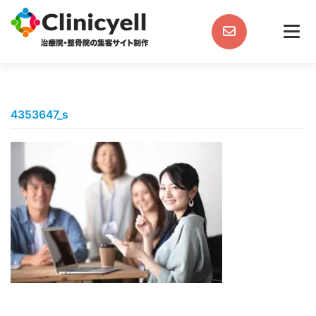
Skip
to
content
4353647_s