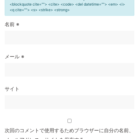
<blockquote cite=""> <cite> <code> <del datetime=""> <em> <i>
<q cite=""> <s> <strike> <strong>
名前
※
メール
※
サイト
次回のコメントで使用するためブラウザーに自分の名前、