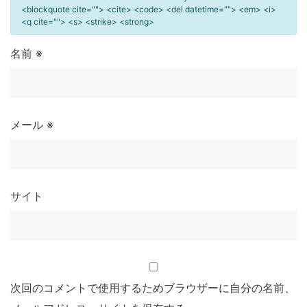
<blockquote cite=""> <cite> <code> <del datetime=""> <em> <i>
<q cite=""> <s> <strike> <strong>
名前
※
メール
※
サイト
次回のコメントで使用するためブラウザーに自分の名前、