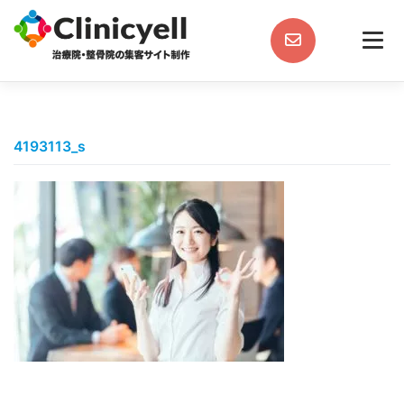
Skip
to
content
4193113_s