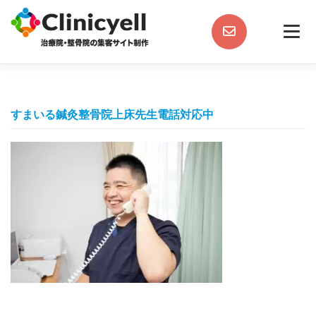
Skip
to
content
すまいる鍼灸整骨院上床先生電話対応中