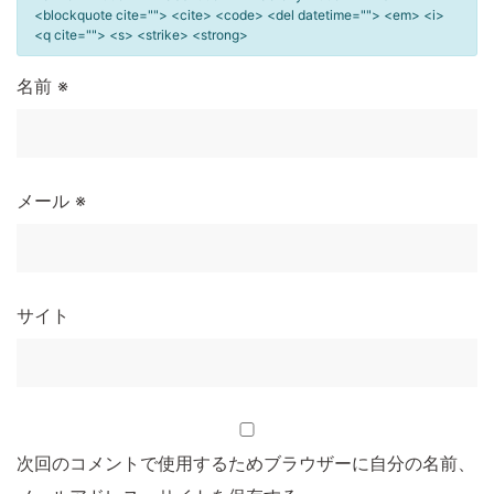
<blockquote cite=""> <cite> <code> <del datetime=""> <em> <i>
<q cite=""> <s> <strike> <strong>
名前
※
メール
※
サイト
次回のコメントで使用するためブラウザーに自分の名前、