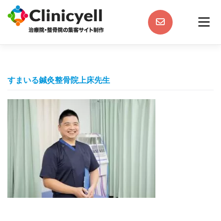
Skip
to
content
すまいる鍼灸整骨院上床先生