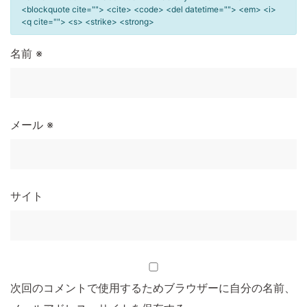
<blockquote cite=""> <cite> <code> <del datetime=""> <em> <i>
<q cite=""> <s> <strike> <strong>
名前
※
メール
※
サイト
次回のコメントで使用するためブラウザーに自分の名前、