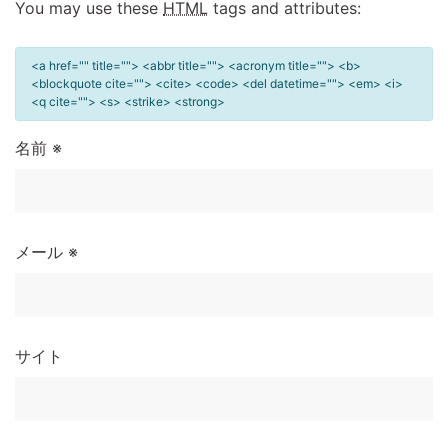
You may use these
HTML
tags and attributes:
<a href="" title=""> <abbr title=""> <acronym title=""> <b>
<blockquote cite=""> <cite> <code> <del datetime=""> <em> <i>
<q cite=""> <s> <strike> <strong>
名前
※
メール
※
サイト