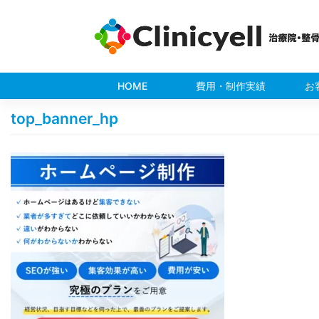
Skip
to
content
HOME
費用・制作実績
お
top_banner_hp