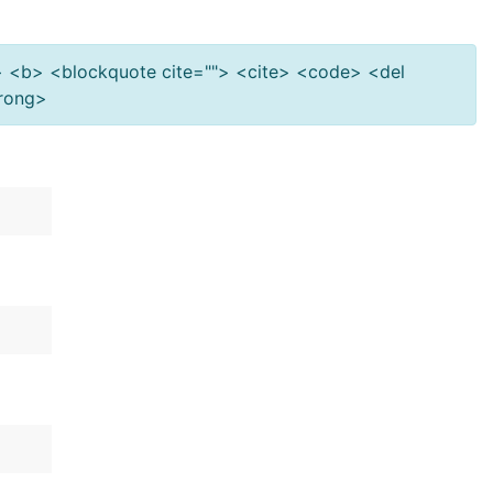
""> <b> <blockquote cite=""> <cite> <code> <del
trong>