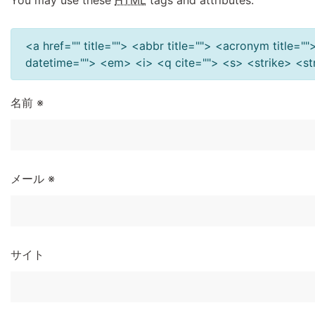
You may use these
HTML
tags and attributes:
<a href="" title=""> <abbr title=""> <acronym title=
datetime=""> <em> <i> <q cite=""> <s> <strike> <s
名前
※
メール
※
サイト