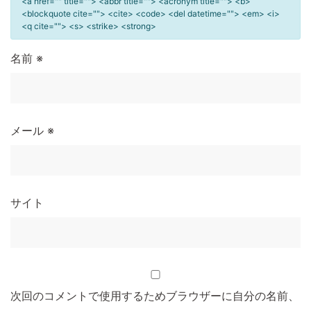
<a href="" title=""> <abbr title=""> <acronym title=""> <b>
<blockquote cite=""> <cite> <code> <del datetime=""> <em> <i>
<q cite=""> <s> <strike> <strong>
名前
※
メール
※
サイト
次回のコメントで使用するためブラウザーに自分の名前、