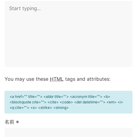
You may use these
HTML
tags and attributes:
<a href="" title=""> <abbr title=""> <acronym title=""> <b>
<blockquote cite=""> <cite> <code> <del datetime=""> <em> <i>
<q cite=""> <s> <strike> <strong>
名前
※