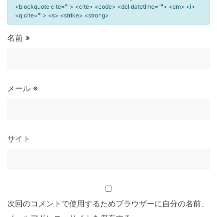
<blockquote cite=""> <cite> <code> <del datetime=""> <em> <i>
<q cite=""> <s> <strike> <strong>
名前
※
メール
※
サイト
次回のコメントで使用するためブラウザーに自分の名前、