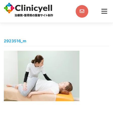
Skip
to
content
2923516_m