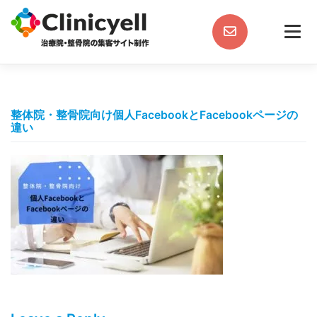
Skip
to
content
整体院・整骨院向け個人FacebookとFacebookページの
違い