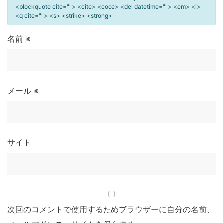
<blockquote cite=""> <cite> <code> <del datetime=""> <em> <i>
<q cite=""> <s> <strike> <strong>
名前
※
メール
※
サイト
次回のコメントで使用するためブラウザーに自分の名前、