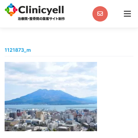
Skip
to
content
1121873_m