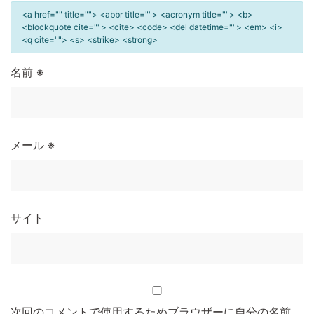
<a href="" title=""> <abbr title=""> <acronym title=""> <b>
<blockquote cite=""> <cite> <code> <del datetime=""> <em> <i>
<q cite=""> <s> <strike> <strong>
名前
※
メール
※
サイト
次回のコメントで使用するためブラウザーに自分の名前、