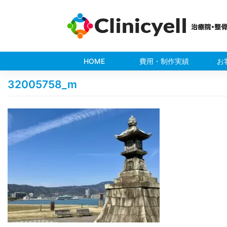
Skip
to
content
HOME
費用・制作実績
お
32005758_m