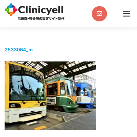
Skip
to
content
2533064_m