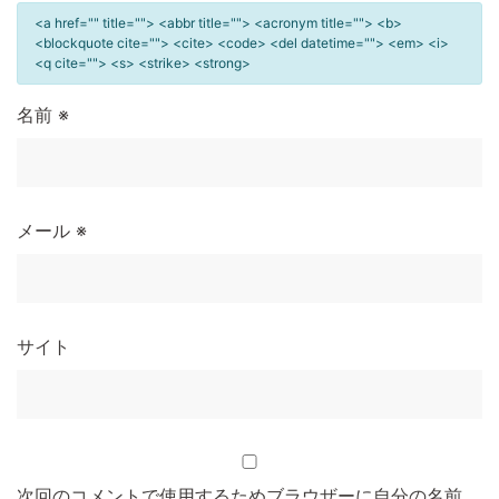
<a href="" title=""> <abbr title=""> <acronym title=""> <b>
<blockquote cite=""> <cite> <code> <del datetime=""> <em> <i>
<q cite=""> <s> <strike> <strong>
名前
※
メール
※
サイト
次回のコメントで使用するためブラウザーに自分の名前、