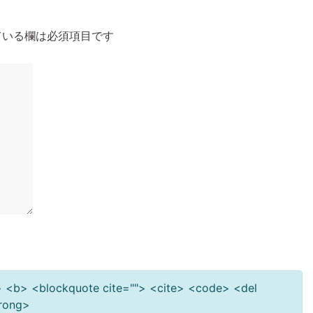
いる欄は必須項目です
""> <b> <blockquote cite=""> <cite> <code> <del
trong>