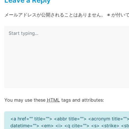
Leave a Reply
メールアドレスが公開されることはありません。
※
が付いて
You may use these
HTML
tags and attributes:
<a href="" title=""> <abbr title=""> <acronym title=
datetime=""> <em> <i> <q cite=""> <s> <strike> <s