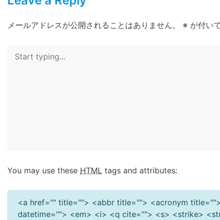
Leave a Reply
メールアドレスが公開されることはありません。
※
が付いて
You may use these
HTML
tags and attributes:
<a href="" title=""> <abbr title=""> <acronym title=
datetime=""> <em> <i> <q cite=""> <s> <strike> <s