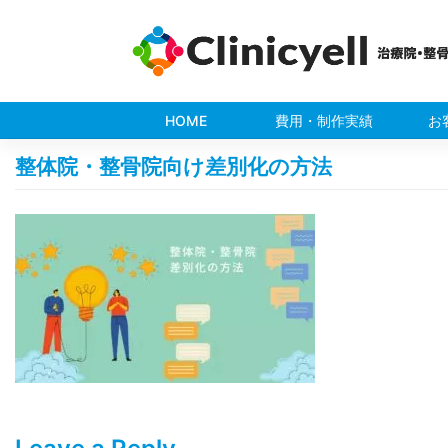
Skip
to
content
HOME
費用・制作実績
お
整体院・整骨院向け差別化の方法