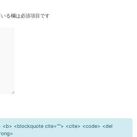
いる欄は必須項目です
""> <b> <blockquote cite=""> <cite> <code> <del
trong>