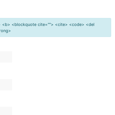
""> <b> <blockquote cite=""> <cite> <code> <del
trong>