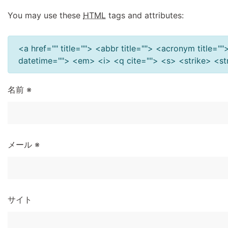
You may use these
HTML
tags and attributes:
<a href="" title=""> <abbr title=""> <acronym title=
datetime=""> <em> <i> <q cite=""> <s> <strike> <s
名前
※
メール
※
サイト