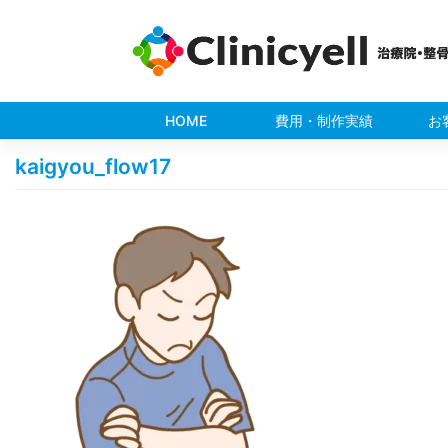
Skip
to
content
HOME
費用・制作実績
お
kaigyou_flow17