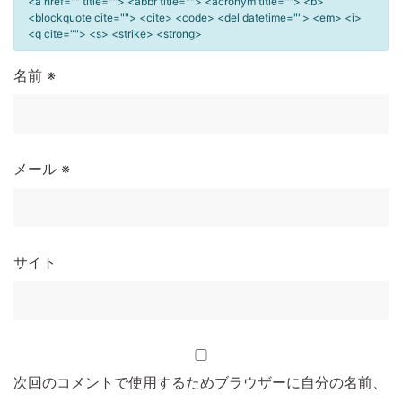
<a href="" title=""> <abbr title=""> <acronym title=""> <b>
<blockquote cite=""> <cite> <code> <del datetime=""> <em> <i>
<q cite=""> <s> <strike> <strong>
名前
※
メール
※
サイト
次回のコメントで使用するためブラウザーに自分の名前、