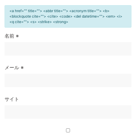
<a href="" title=""> <abbr title=""> <acronym title=""> <b>
<blockquote cite=""> <cite> <code> <del datetime=""> <em> <i>
<q cite=""> <s> <strike> <strong>
名前
※
メール
※
サイト