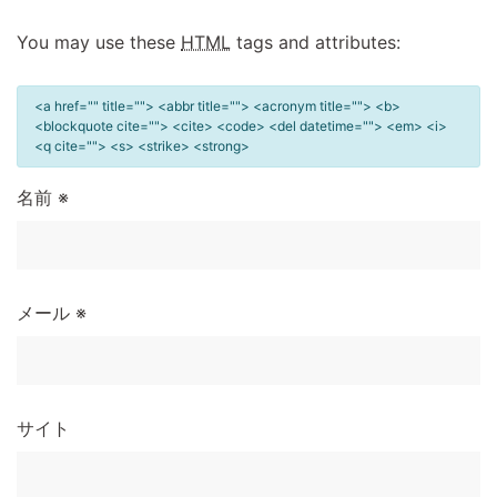
You may use these
HTML
tags and attributes:
<a href="" title=""> <abbr title=""> <acronym title=""> <b>
<blockquote cite=""> <cite> <code> <del datetime=""> <em> <i>
<q cite=""> <s> <strike> <strong>
名前
※
メール
※
サイト